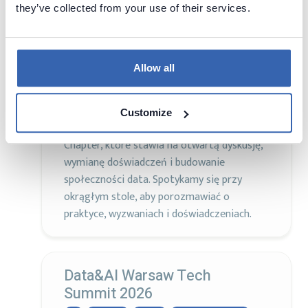
DAMA
they’ve collected from your use of their services.
07 May 2026
Warszawa, Poland
Visit page
Allow all
Z przyjemnością zapraszamy na kolejną
edycję Data 5 O’Clock — wydarzenia
Customize
organizowanego przez DAMA Poland
Chapter, które stawia na otwartą dyskusję,
wymianę doświadczeń i budowanie
społeczności data. Spotykamy się przy
okrągłym stole, aby porozmawiać o
praktyce, wyzwaniach i doświadczeniach.
Data&AI Warsaw Tech
Summit 2026