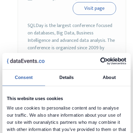
Visit page
SQLDay is the largest conference focused
on databases, Big Data, Business
Intelligence and advanced data analysis. The
conference is organized since 2009 by
enthusiasts and professionals from all over
the country operating within the Data
Community Poland, under which the merits
and successful conference supervised by
Consent
Details
About
experienced organizers of previous editions
of the event.
This website uses cookies
We use cookies to personalise content and to analyse
our traffic. We also share information about your use of
Data 5 O’Clock: Nowoczesne
our site with ouranalytics partners who may combine it
Platformy Danych
with other information that you’ve provided to them or that