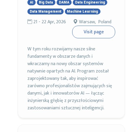
AI
Big Data
DAMA
Data Engineering
Data Management
Machine Learning
21 - 22 Apr, 2026
Warsaw, Poland
Visit page
W tym roku rozwijamy nasze silne
fundamenty w obszarze danych i
wkraczamy na nowy obszar systemów
natywnie opartych na AI. Program został
zaprojektowany tak, aby inspirować
zarówno profesjonalistów zajmujących się
danymi, jak i innowatorów AI — łącząc
inżynierską głębię z przyszłościowymi
zastosowaniami sztucznej inteligencji.