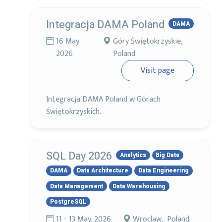
Integracja DAMA Poland
DAMA
16 May
Góry Świętokrzyskie,
2026
Poland
Visit page
Integracja DAMA Poland w Górach
Świętokrzyskich.
SQL Day 2026
Analytics
Big Data
DAMA
Data Architecture
Data Engineering
Data Management
Data Warehousing
PostgreSQL
11 - 13 May, 2026
Wroclaw, Poland